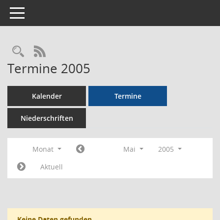
Toggle navigation
Rechercheauswahl
RSS-Feed
Termine 2005
Kalender
Termine
Niederschriften
Monat
Mai
2005
Aktuell
Keine Daten gefunden.