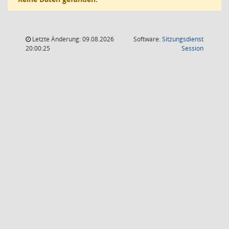
Letzte Änderung: 09.08.2026
Software:
Sitzungsdienst
(Wird in
20:00:25
Session