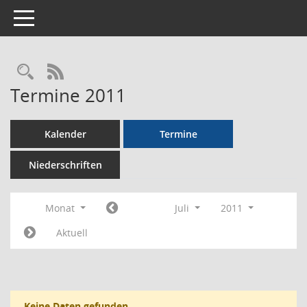
Toggle navigation
Rechercheauswahl
RSS-Feed
Termine 2011
Kalender
Termine
Niederschriften
Monat
Juli
2011
Aktuell
Keine Daten gefunden.