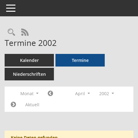
Toggle navigation
Rechercheauswahl
RSS-Feed
Termine 2002
Kalender
Termine
Niederschriften
Monat
April
2002
Aktuell
Keine Daten gefunden.