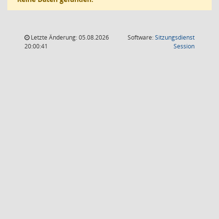
Letzte Änderung: 05.08.2026
Software:
Sitzungsdienst
(Wird in
20:00:41
Session