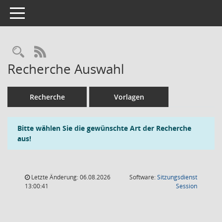
Toggle navigation
Rechercheauswahl
RSS-Feed
Recherche Auswahl
Recherche
Vorlagen
Bitte wählen Sie die gewünschte Art der Recherche
aus!
Letzte Änderung: 06.08.2026
Software:
Sitzungsdienst
(Wird in
13:00:41
Session