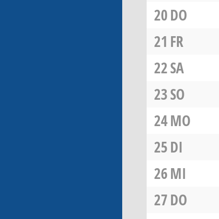
20
DO
21
FR
22
SA
23
SO
24
MO
25
DI
26
MI
27
DO