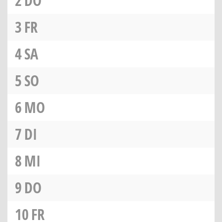
2
DO
3
FR
4
SA
5
SO
6
MO
7
DI
8
MI
9
DO
10
FR