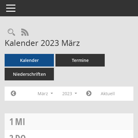
Toggle navigation
Rechercheauswahl
RSS-Feed
Kalender 2023 März
Kalender
Termine
Niederschriften
März
2023
Aktuell
1
MI