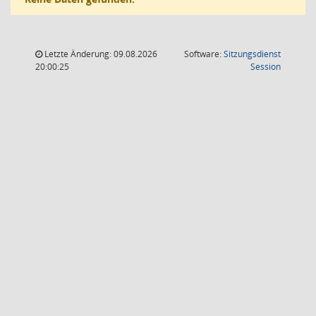
Letzte Änderung: 09.08.2026
Software:
Sitzungsdienst
(Wird in
20:00:25
Session