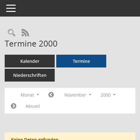
Toggle navigation
Rechercheauswahl
RSS-Feed
Termine 2000
Kalender
Termine
Niederschriften
Monat
November
2000
Aktuell
Keine Daten gefunden.