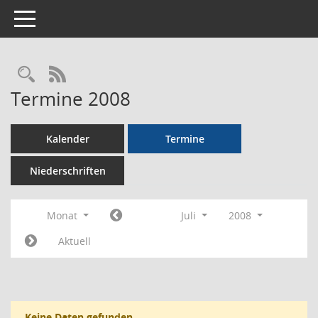
Toggle navigation
Rechercheauswahl
RSS-Feed
Termine 2008
Kalender
Termine
Niederschriften
Monat
Juli
2008
Aktuell
Keine Daten gefunden.