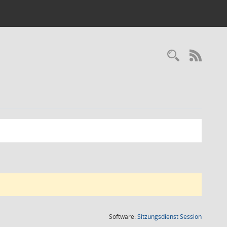
Recherc
RSS-
(Wird in
Software:
Sitzungsdienst
Session